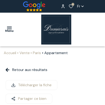
0
Fr
Menu
Accueil
Vente
Paris
Appartement
ACCUEIL
ACHETER
Retour aux résultats
LOUER
Télécharger la fiche
ESTIMER
NOTRE
Partager ce bien
AGENCE