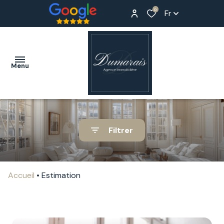
0
Fr
Menu
ACCUEIL
Filtrer
ACHETER
LOUER
Accueil
Estimation
ESTIMER
NOTRE
AGENCE