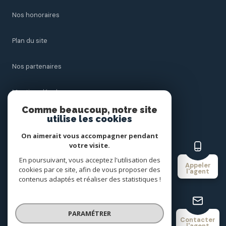
nos honoraires
plan du site
nos partenaires
mentions légales
Comme beaucoup, notre site
utilise les cookies
admin
On aimerait vous accompagner pendant
politique rgpd
votre visite.
En poursuivant, vous acceptez l'utilisation des
Appeler
cookies par ce site, afin de vous proposer des
cookies
l'agent
contenus adaptés et réaliser des statistiques !
© 2026 | Tous droits réservés
PARAMÉTRER
Contacter
l'agent