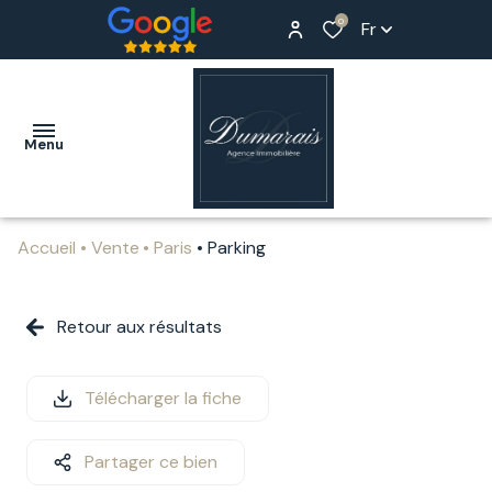
0
Fr
Menu
Accueil
Vente
Paris
Parking
ACCUEIL
ACHETER
Retour aux résultats
LOUER
Télécharger la fiche
ESTIMER
NOTRE
Partager ce bien
AGENCE