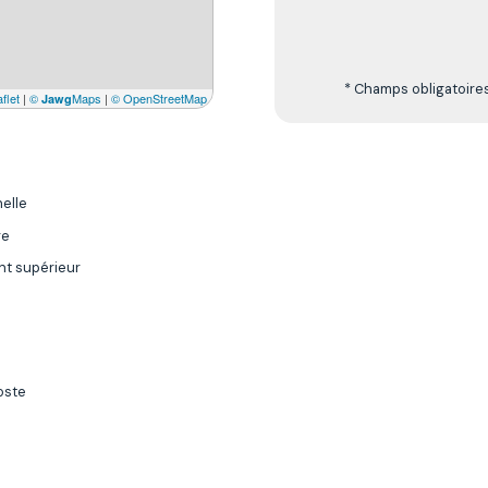
* Champs obligatoire
flet
|
©
Maps
|
© OpenStreetMap
Jawg
elle
re
t supérieur
oste