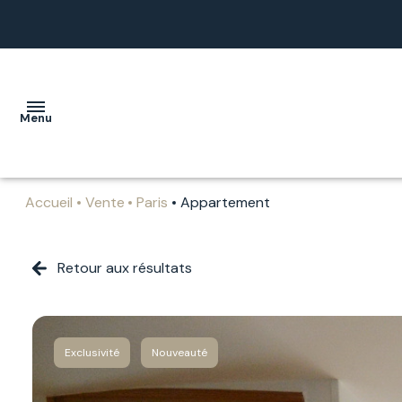
Menu
Accueil
Vente
Paris
Appartement
ACCUEIL
ACHETER
Retour aux résultats
LOUER
ESTIMER
Exclusivité
Nouveauté
NOTRE
AGENCE