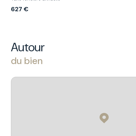
627 €
Autour
du bien