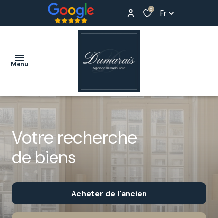
0
Fr
Menu
ACCUEIL
Votre recherche
ACHETER
de biens
LOUER
ESTIMER
Acheter
de l'ancien
NOTRE
AGENCE