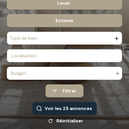
Louer
De l'ancien
CONTACT
De l'immo pro
Estimer
à l'année
NOTRE
EQUIPE
Type de bien
Budget
Filtrer
Voir les
25
annonces
Réinitialiser